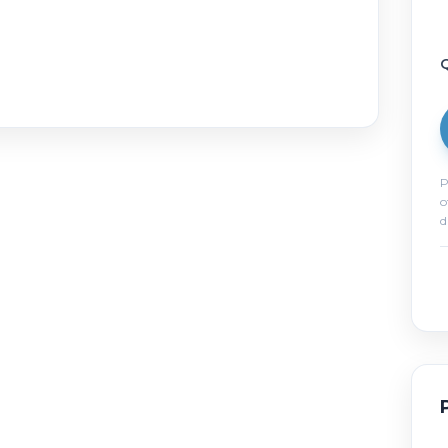
Q
P
o
d