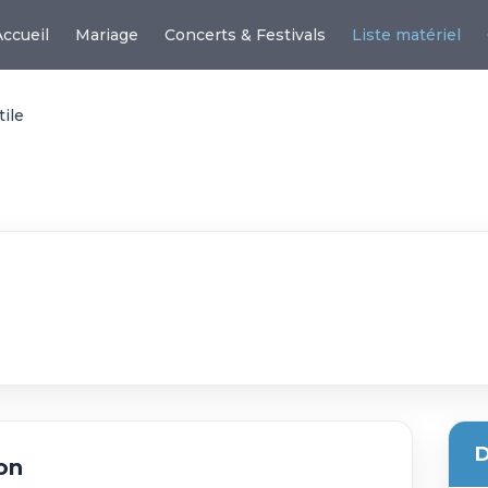
Accueil
Mariage
Concerts & Festivals
Liste matériel
tile
D
on