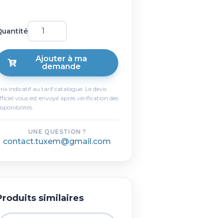
uantité
Ajouter à ma
demande
rix indicatif au tarif catalogue. Le devis
fficiel vous est envoyé après vérification des
isponibilités.
UNE QUESTION ?
contact.tuxem@gmail.com
Produits similaires