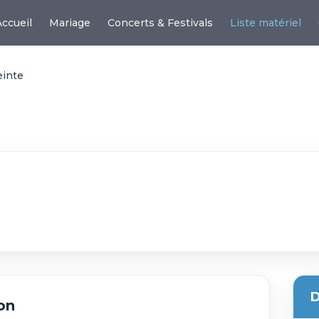
Accueil
Mariage
Concerts & Festivals
Liste matériel
einte
D
on