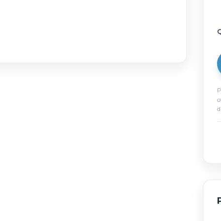
Q
P
o
d