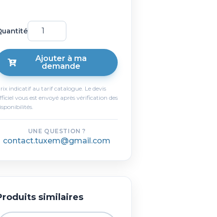
uantité
Ajouter à ma
demande
rix indicatif au tarif catalogue. Le devis
fficiel vous est envoyé après vérification des
isponibilités.
UNE QUESTION ?
contact.tuxem@gmail.com
Produits similaires