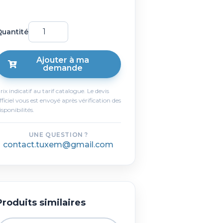
uantité
Ajouter à ma
demande
rix indicatif au tarif catalogue. Le devis
fficiel vous est envoyé après vérification des
isponibilités.
UNE QUESTION ?
contact.tuxem@gmail.com
Produits similaires