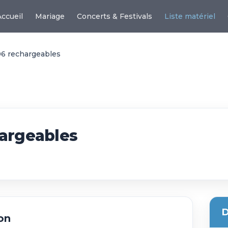
Accueil
Mariage
Concerts & Festivals
Liste matériel
06 rechargeables
hargeables
D
on