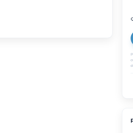
Q
P
o
d