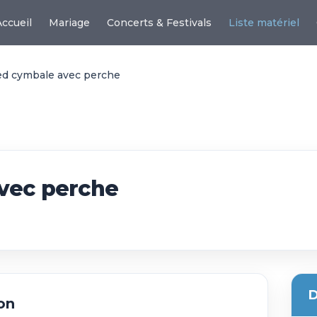
Accueil
Mariage
Concerts & Festivals
Liste matériel
ed cymbale avec perche
vec perche
e
D
on