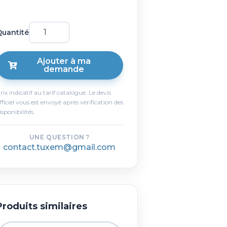
uantité
Ajouter à ma
demande
rix indicatif au tarif catalogue. Le devis
fficiel vous est envoyé après vérification des
isponibilités.
UNE QUESTION ?
contact.tuxem@gmail.com
Produits similaires