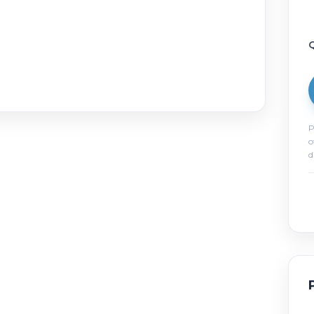
Q
P
o
d