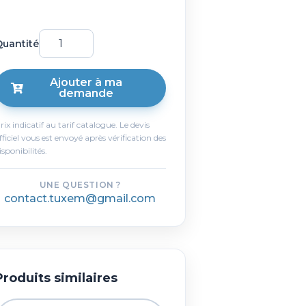
uantité
Ajouter à ma
demande
rix indicatif au tarif catalogue. Le devis
fficiel vous est envoyé après vérification des
isponibilités.
UNE QUESTION ?
contact.tuxem@gmail.com
Produits similaires