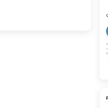
Q
P
o
d