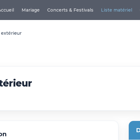
Accueil
Mariage
Concerts & Festivals
Liste matériel
 extérieur
térieur
D
on