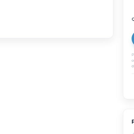
Q
P
o
d