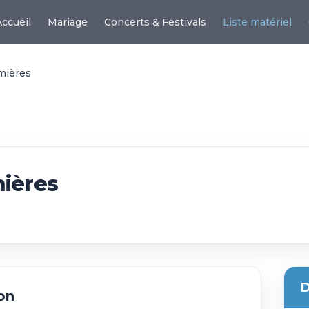
Accueil
Mariage
Concerts & Festivals
Liste matériel
mières
mières
D
on