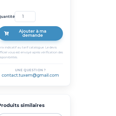
uantité
Ajouter à ma
demande
rix indicatif au tarif catalogue. Le devis
fficiel vous est envoyé après vérification des
isponibilités.
UNE QUESTION ?
contact.tuxem@gmail.com
Produits similaires