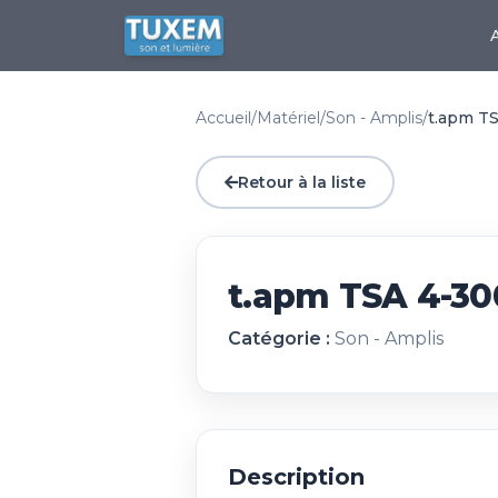
Accueil
/
Matériel
/
Son - Amplis
/
t.apm TS
Retour à la liste
t.apm TSA 4-300
Catégorie :
Son - Amplis
Description