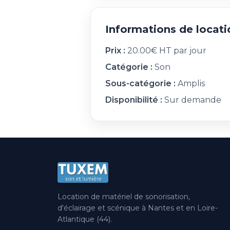
Informations de locati
Prix :
20.00€ HT par jour
Catégorie :
Son
Sous-catégorie :
Amplis
Disponibilité :
Sur demande
Location de matériel de sonorisation,
d'éclairage et scénique à Nantes et en Loire-
Atlantique (44).