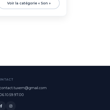
Voir la catégorie « Son »
ONTACT
contact.tuxem@gmail.com
06.10.59.97.00