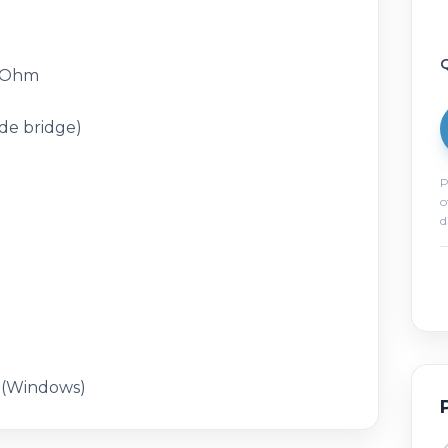
Q
4 Ohm
de bridge)
P
o
d
 (Windows)