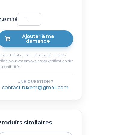
uantité
Ajouter à ma
demande
rix indicatif au tarif catalogue. Le devis
fficiel vous est envoyé après vérification des
isponibilités.
UNE QUESTION ?
contact.tuxem@gmail.com
Produits similaires