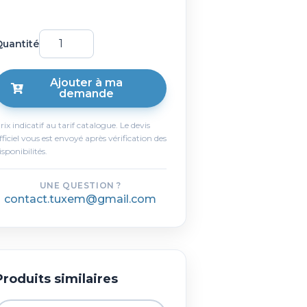
uantité
Ajouter à ma
demande
rix indicatif au tarif catalogue. Le devis
fficiel vous est envoyé après vérification des
isponibilités.
UNE QUESTION ?
contact.tuxem@gmail.com
Produits similaires