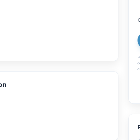
Q
P
o
d
on