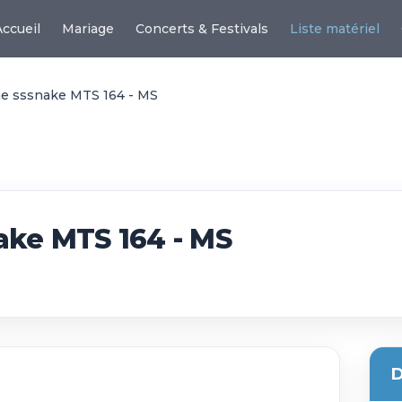
Accueil
Mariage
Concerts & Festivals
Liste matériel
he sssnake MTS 164 - MS
ake MTS 164 - MS
D