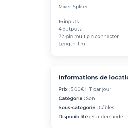
Mixer-Spliter
16 inputs
4 outputs
72-pin multipin connector
Length: 1 m
Informations de locati
Prix :
5.00€ HT par jour
Catégorie :
Son
Sous-catégorie :
Câbles
Disponibilité :
Sur demande