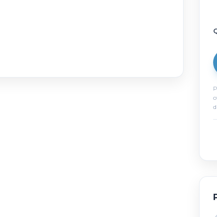
Q
P
o
d