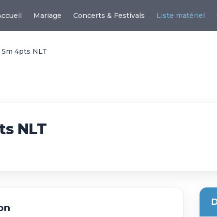
Accueil
Mariage
Concerts & Festivals
Liste matériel
 5m 4pts NLT
ts NLT
D
on