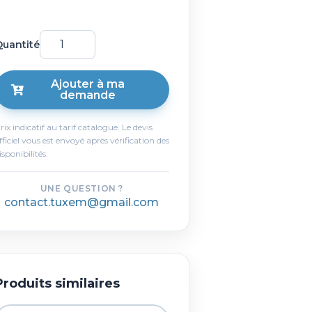
uantité
Ajouter à ma
demande
rix indicatif au tarif catalogue. Le devis
fficiel vous est envoyé après vérification des
isponibilités.
UNE QUESTION ?
contact.tuxem@gmail.com
Produits similaires