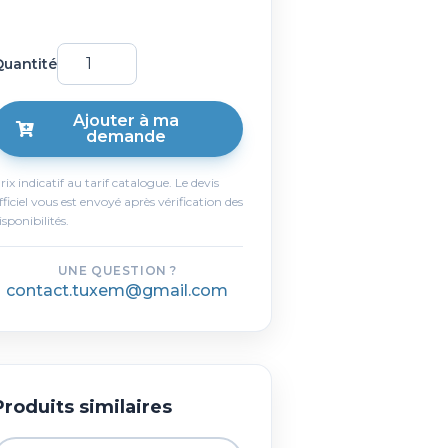
uantité
Ajouter à ma
demande
rix indicatif au tarif catalogue. Le devis
fficiel vous est envoyé après vérification des
isponibilités.
UNE QUESTION ?
contact.tuxem@gmail.com
Produits similaires