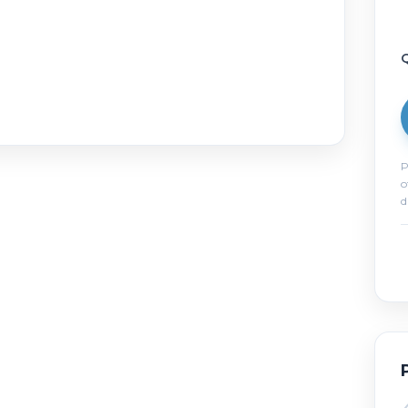
Q
P
o
d