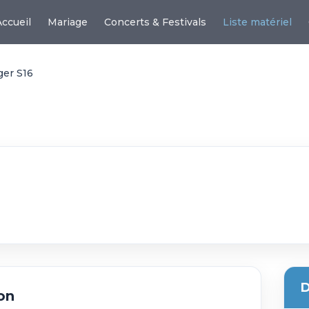
Accueil
Mariage
Concerts & Festivals
Liste matériel
ger S16
D
on