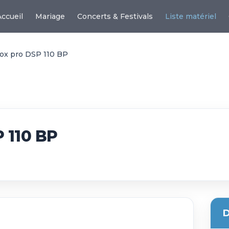
Accueil
Mariage
Concerts & Festivals
Liste matériel
ox pro DSP 110 BP
 110 BP
D