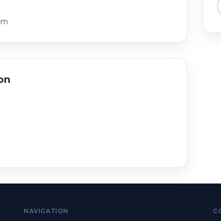
mm
on
NAVIGATION
C