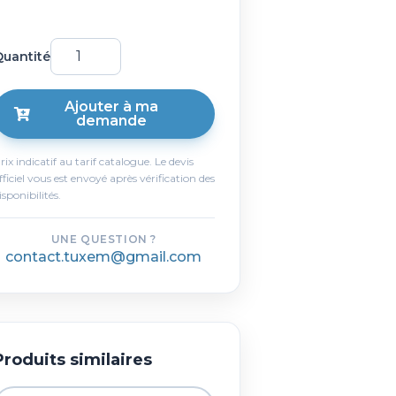
uantité
Ajouter à ma
demande
rix indicatif au tarif catalogue. Le devis
fficiel vous est envoyé après vérification des
isponibilités.
UNE QUESTION ?
contact.tuxem@gmail.com
Produits similaires