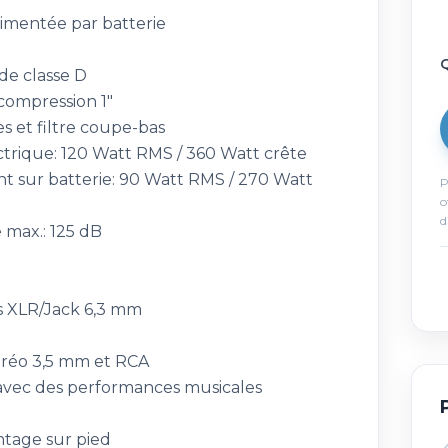
limentée par batterie
Q
de classe D
compression 1"
s et filtre coupe-bas
trique: 120 Watt RMS / 360 Watt crête
t sur batterie: 90 Watt RMS / 270 Watt
P
o
d
 max.: 125 dB
s XLR/Jack 6,3 mm
téréo 3,5 mm et RCA
 avec des performances musicales
tage sur pied