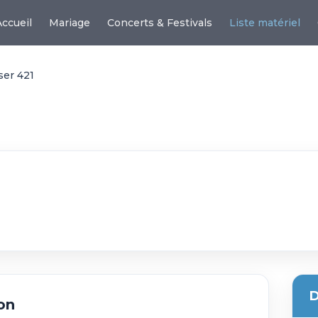
Accueil
Mariage
Concerts & Festivals
Liste matériel
er 421
D
on