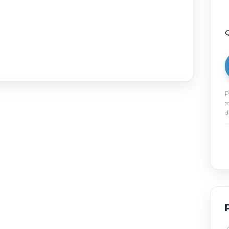
Q
P
o
d