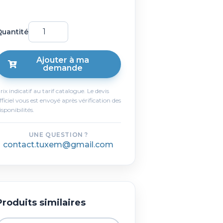
uantité
Ajouter à ma
demande
rix indicatif au tarif catalogue. Le devis
fficiel vous est envoyé après vérification des
isponibilités.
UNE QUESTION ?
contact.tuxem@gmail.com
Produits similaires