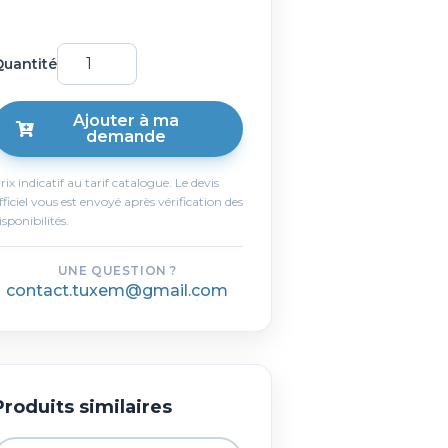
uantité
Ajouter à ma
demande
rix indicatif au tarif catalogue. Le devis
fficiel vous est envoyé après vérification des
isponibilités.
UNE QUESTION ?
contact.tuxem@gmail.com
Produits similaires