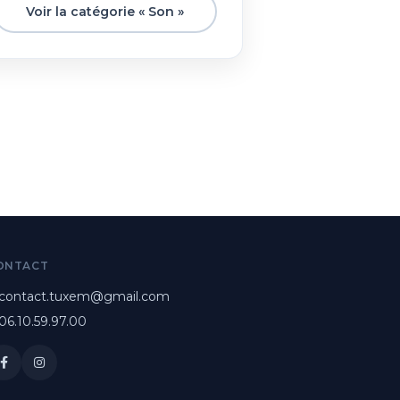
Voir la catégorie « Son »
ONTACT
contact.tuxem@gmail.com
06.10.59.97.00