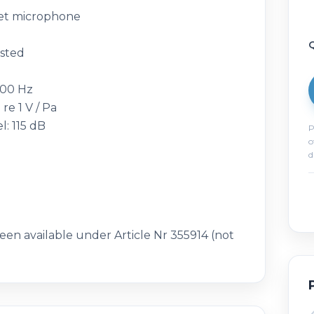
et microphone
Q
usted
000 Hz
 re 1 V / Pa
: 115 dB
P
o
d
en available under Article Nr 355914 (not