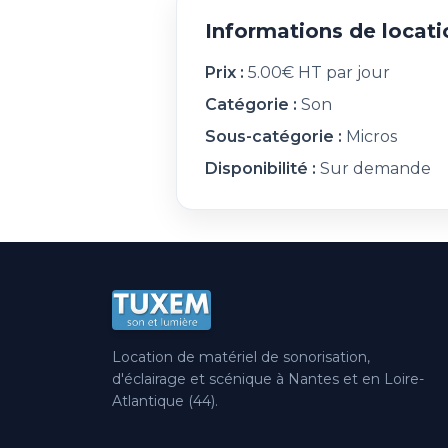
Informations de locati
Prix :
5.00€ HT par jour
Catégorie :
Son
Sous-catégorie :
Micros
Disponibilité :
Sur demande
Location de matériel de sonorisation,
d'éclairage et scénique à Nantes et en Loire-
Atlantique (44).