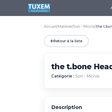
Accueil
/
Matériel
/
Son - Micros
/
the t.b
Retour à la liste
the t.bone Hea
Catégorie :
Son - Micros
Description