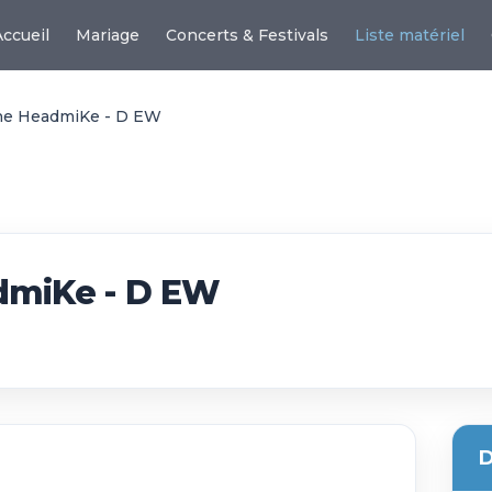
Accueil
Mariage
Concerts & Festivals
Liste matériel
one HeadmiKe - D EW
dmiKe - D EW
D