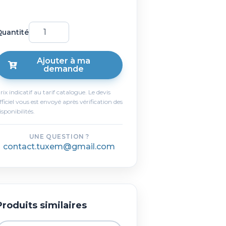
uantité
Ajouter à ma
demande
rix indicatif au tarif catalogue. Le devis
fficiel vous est envoyé après vérification des
isponibilités.
UNE QUESTION ?
contact.tuxem@gmail.com
Produits similaires