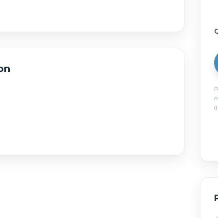
Q
on
P
o
d