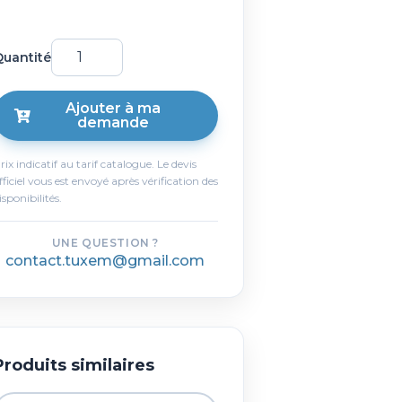
uantité
Ajouter à ma
demande
rix indicatif au tarif catalogue. Le devis
fficiel vous est envoyé après vérification des
isponibilités.
UNE QUESTION ?
contact.tuxem@gmail.com
Produits similaires