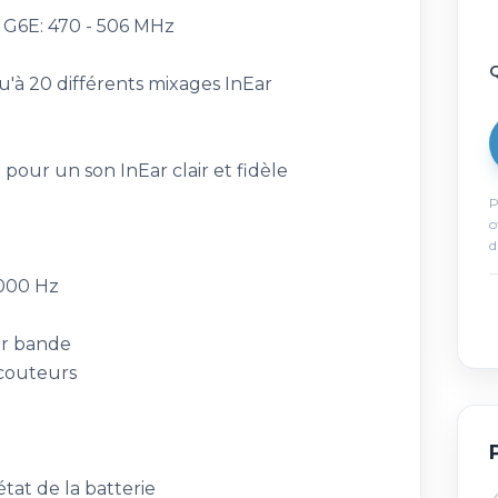
G6E: 470 - 506 MHz
Q
'à 20 différents mixages InEar
ur un son InEar clair et fidèle
P
o
d
.000 Hz
ar bande
écouteurs
état de la batterie