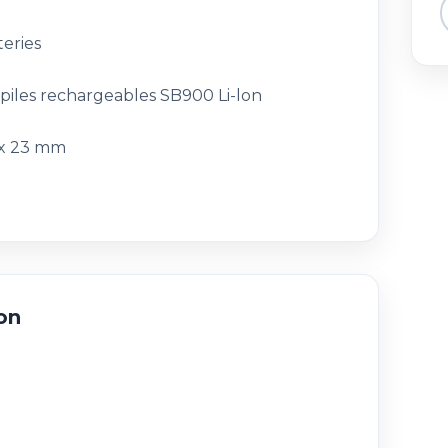
teries
 piles rechargeables SB900 Li-lon
6 x 23 mm
on