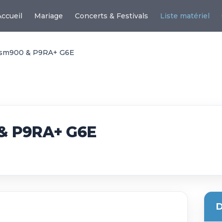
Accueil
Mariage
Concerts & Festivals
Liste matériel
Psm900 & P9RA+ G6E
& P9RA+ G6E
D