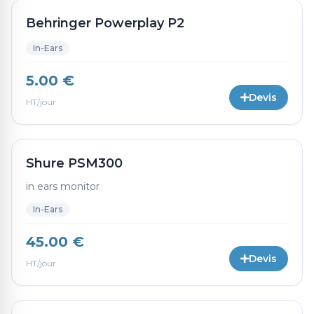
Behringer Powerplay P2
In-Ears
5.00 €
Devis
HT/jour
Shure PSM300
in ears monitor
In-Ears
45.00 €
Devis
HT/jour