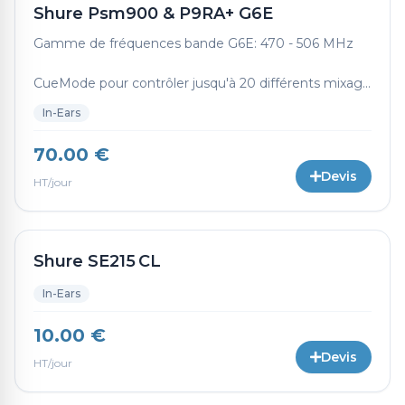
Shure Psm900 & P9RA+ G6E
Gamme de fréquences bande G6E: 470 - 506 MHz
CueMode pour contrôler jusqu'à 20 différents mixag...
In-Ears
70.00 €
Devis
HT/jour
Shure SE215 CL
In-Ears
10.00 €
Devis
HT/jour