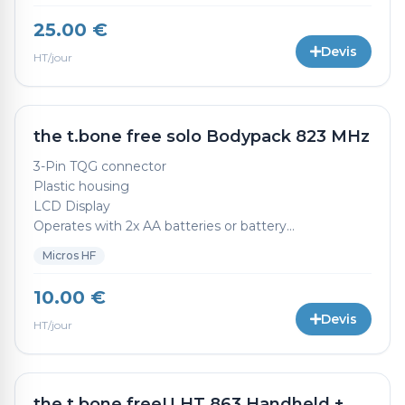
25.00 €
Devis
HT/jour
the t.bone free solo Bodypack 823 MHz
3-Pin TQG connector
Plastic housing
LCD Display
Operates with 2x AA batteries or battery...
Micros HF
10.00 €
Devis
HT/jour
the t.bone freeU HT 863 Handheld +