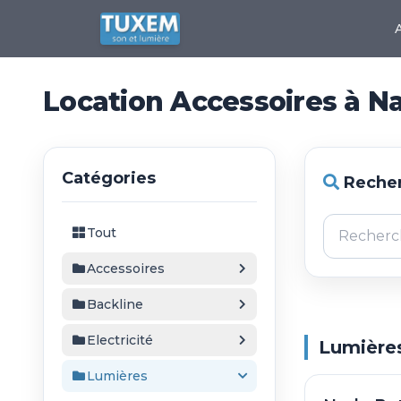
Location Accessoires à N
Catégories
Recher
Tout
Accessoires
Backline
Electricité
Lumières
Lumières