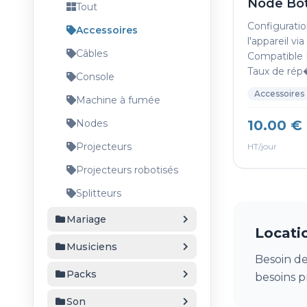
Node Bot
Tout
Configurati
Accessoires
l'appareil via
Câbles
Compatibl
Taux de rép�
Console
Accessoires
Machine à fumée
Nodes
10.00 €
Projecteurs
HT/jour
Projecteurs robotisés
Splitteurs
Mariage
Locati
Musiciens
Besoin de
Packs
besoins p
Son