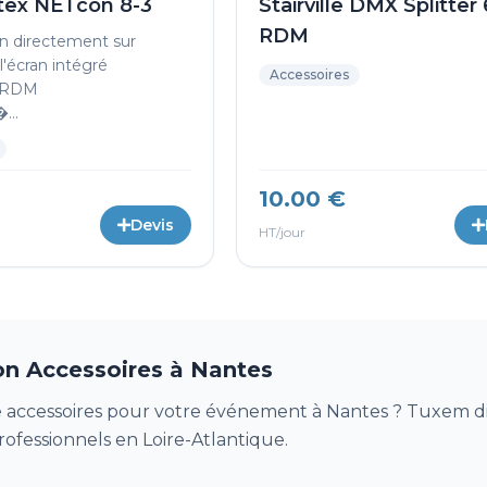
ex NETcon 8-3
Stairville DMX Splitter 
RDM
on directement sur
 l'écran intégré
Accessoires
e RDM
...
10.00 €
Devis
HT/jour
on Accessoires à Nantes
 accessoires pour votre événement à Nantes ? Tuxem dis
rofessionnels en Loire-Atlantique.