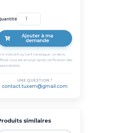
uantité
Ajouter à ma
demande
rix indicatif au tarif catalogue. Le devis
fficiel vous est envoyé après vérification des
isponibilités.
UNE QUESTION ?
contact.tuxem@gmail.com
Produits similaires