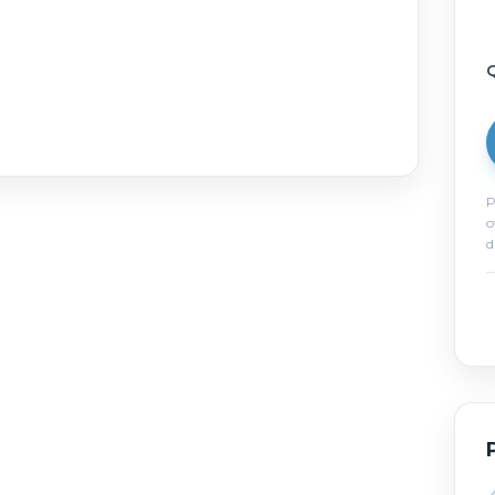
Q
P
o
d