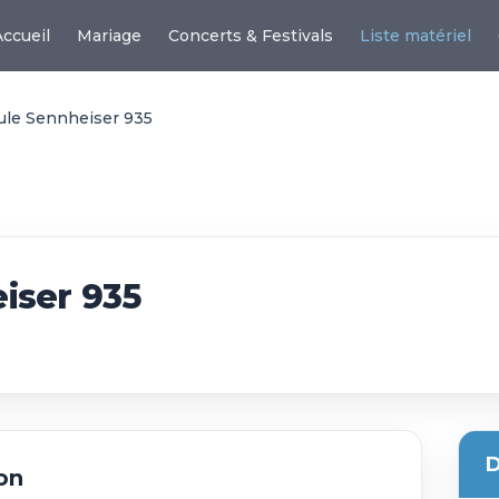
Accueil
Mariage
Concerts & Festivals
Liste matériel
ule Sennheiser 935
iser 935
D
on