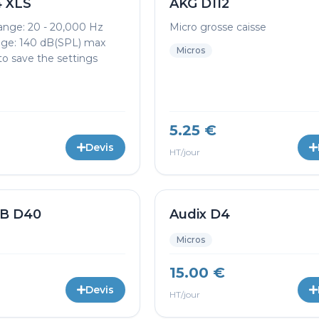
4 XLS
AKG D112
ange: 20 - 20,000 Hz
Micro grosse caisse
ge: 140 dB(SPL) max
Micros
o save the settings
5.25 €
Devis
HT/jour
&B D40
Audix D4
Micros
15.00 €
Devis
HT/jour