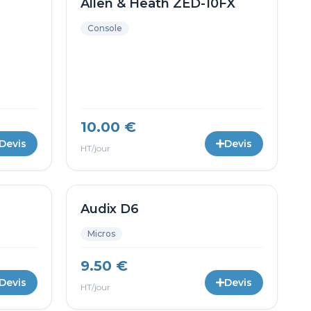
Allen & Heath ZED-10FX
Console
10.00 €
Devis
Devis
HT/jour
Audix D6
Micros
9.50 €
Devis
Devis
HT/jour