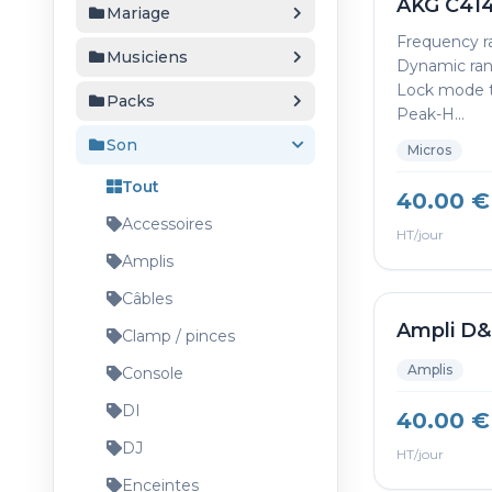
AKG C41
Mariage
Frequency r
Musiciens
Dynamic ran
Lock mode t
Packs
Peak-H...
Son
Micros
Tout
40.00 €
Accessoires
HT/jour
Amplis
Câbles
Ampli D
Clamp / pinces
Amplis
Console
DI
40.00 €
DJ
HT/jour
Enceintes