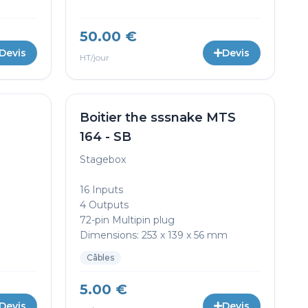
50.00 €
Devis
Devis
HT/jour
Boitier the sssnake MTS
164 - SB
Stagebox
16 Inputs
4 Outputs
72-pin Multipin plug
Dimensions: 253 x 139 x 56 mm
Câbles
5.00 €
Devis
Devis