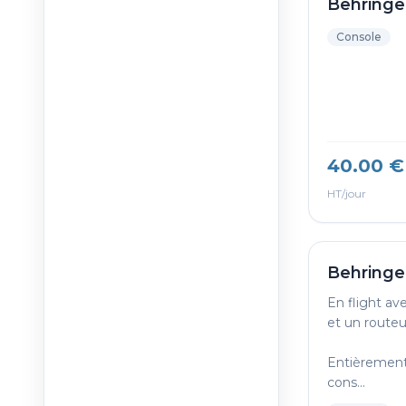
Behringe
Console
40.00 €
HT/jour
Behringe
En flight av
et un routeur
Entièrement
cons...