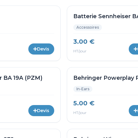
Batterie Sennheiser B
Accessoires
3.00 €
Devis
HT/jour
r BA 19A (PZM)
Behringer Powerplay 
In-Ears
5.00 €
Devis
HT/jour