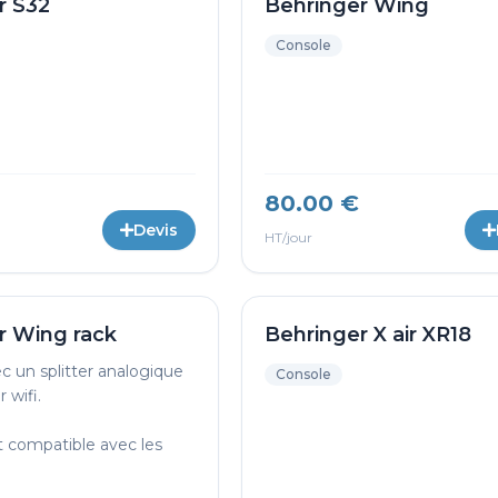
r S32
Behringer Wing
Console
80.00 €
Devis
HT/jour
r Wing rack
Behringer X air XR18
ec un splitter analogique
Console
 wifi.
 compatible avec les