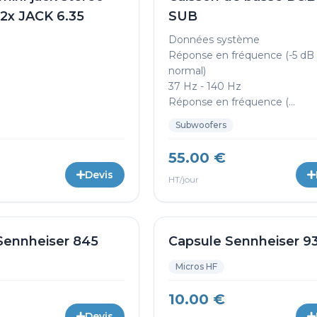
 2x JACK 6.35
SUB
Données système
Réponse en fréquence (-5 d
normal)
37 Hz - 140 Hz
Réponse en fréquence (...
Subwoofers
55.00 €
Devis
HT/jour
Sennheiser 845
Capsule Sennheiser 9
Micros HF
10.00 €
Devis