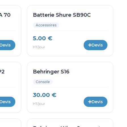
A 70
Batterie Shure SB90C
Accessoires
5.00 €
Devis
Devis
HT/jour
P2
Behringer S16
Console
30.00 €
Devis
Devis
HT/jour