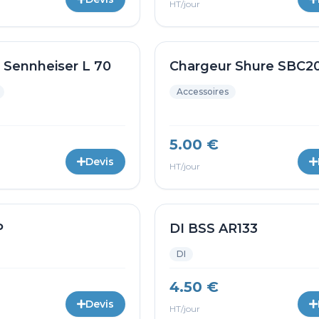
HT/jour
 Sennheiser L 70
Chargeur Shure SBC2
Accessoires
5.00 €
Devis
HT/jour
P
DI BSS AR133
DI
4.50 €
Devis
HT/jour