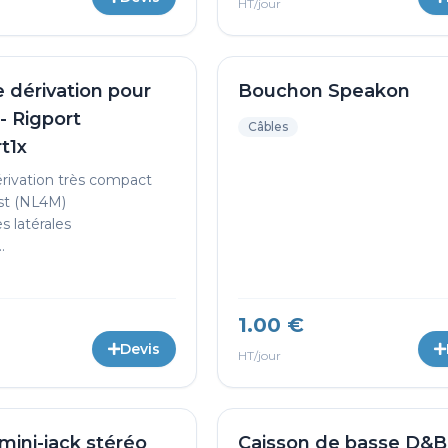
HT/jour
e dérivation pour
Bouchon Speakon
- Rigport
Câbles
t1x
érivation très compact
st (NL4M)
s latérales
.
1.00 €
Devis
HT/jour
 mini-jack stéréo
Caisson de basse D&B