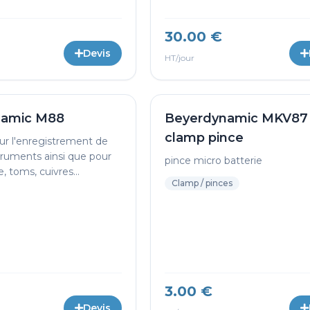
30.00 €
Devis
HT/jour
namic M88
Beyerdynamic MKV87
clamp pince
ur l'enregistrement de
struments ainsi que pour
pince micro batterie
, toms, cuivres...
Clamp / pinces
3.00 €
Devis