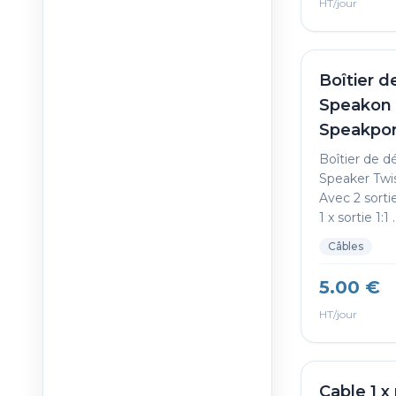
HT/jour
Boîtier d
Speakon 
Speakpor
Boîtier de d
Speaker Twi
Avec 2 sortie
1 x sortie 1:1 ..
Câbles
5.00 €
HT/jour
Cable 1 x