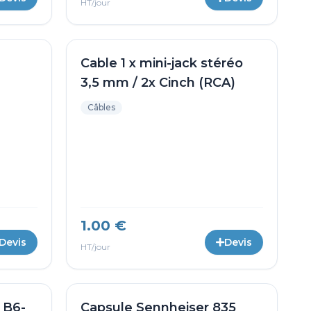
HT/jour
Cable 1 x mini-jack stéréo
3,5 mm / 2x Cinch (RCA)
Câbles
1.00 €
Devis
Devis
HT/jour
 B6-
Capsule Sennheiser 835