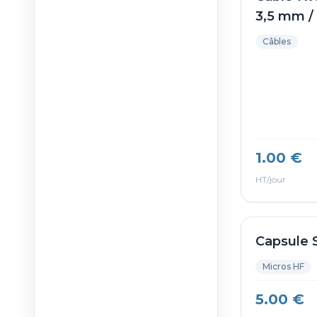
3,5 mm /
Câbles
1.00 €
HT/jour
Capsule 
Micros HF
5.00 €