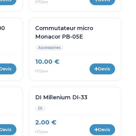
HT/jour
00
Commutateur micro
Monacor PB-05E
Accessoires
10.00 €
Devis
Devis
HT/jour
DI Millenium DI-33
DI
2.00 €
Devis
Devis
HT/jour