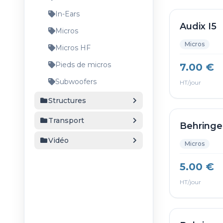
In-Ears
Audix I5
Micros
Micros
Micros HF
Pieds de micros
7.00 €
Subwoofers
HT/jour
Structures
Transport
Behringe
Vidéo
Micros
5.00 €
HT/jour